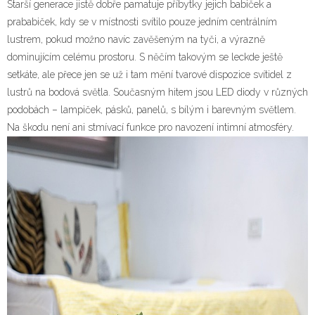
Starší generace jistě dobře pamatuje příbytky jejich babiček a
prababiček, kdy se v místnosti svítilo pouze jedním centrálním
lustrem, pokud možno navíc zavěšeným na tyči, a výrazně
dominujícím celému prostoru. S něčím takovým se leckde ještě
setkáte, ale přece jen se už i tam mění tvarové dispozice svítidel z
lustrů na bodová světla. Současným hitem jsou LED diody v různých
podobách – lampiček, pásků, panelů, s bílým i barevným světlem.
Na škodu není ani stmívací funkce pro navození intimní atmosféry.