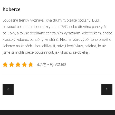
Koberce
Současné trendy vyznávají dva druhy typizace podlahy. Buď
plovoucí podlahu, moderní krytinu z PVC, nebo dřevěné panely či
palubky, a to vše doplněné centrálním výrazným koberečkem, anebo
klasický koberec od stěny ke stěně. Nechte však výběr toho pravého
koberce na ženách. Jsou citlivější, mívají lepší vkus, ostatně, to už
jsme si mohli přece povšimnout, jak vkusně se oblékají.
4.7/5 - (9 votes)