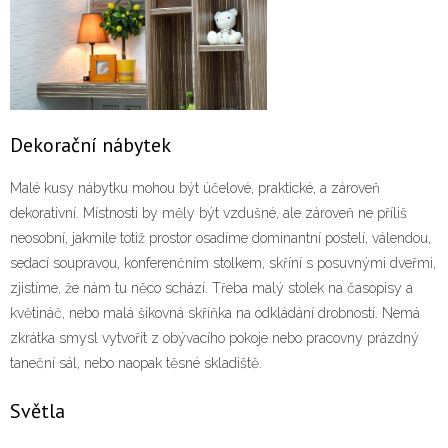
Dekorační nábytek
Malé kusy nábytku mohou být účelové, praktické, a zároveň
dekorativní. Místnosti by měly být vzdušné, ale zároveň ne příliš
neosobní, jakmile totiž prostor osadíme dominantní postelí, válendou,
sedací soupravou, konferenčním stolkem, skříní s posuvnými dveřmi,
zjistíme, že nám tu něco schází. Třeba malý stolek na časopisy a
květináč, nebo malá šikovná skříňka na odkládání drobností. Nemá
zkrátka smysl vytvořit z obývacího pokoje nebo pracovny prázdný
taneční sál, nebo naopak těsné skladiště.
Světla