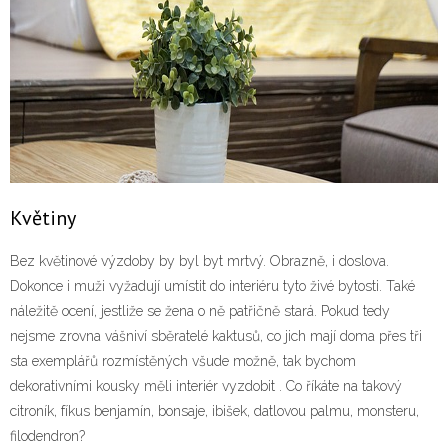
Květiny
Bez květinové výzdoby by byl byt mrtvý. Obrazně, i doslova.
Dokonce i muži vyžadují umístit do interiéru tyto živé bytosti. Také
náležitě ocení, jestliže se žena o ně patřičně stará. Pokud tedy
nejsme zrovna vášniví sběratelé kaktusů, co jich mají doma přes tři
sta exemplářů rozmístěných všude možně, tak bychom
dekorativními kousky měli interiér vyzdobit
. Co říkáte na takový
citroník, fíkus benjamín, bonsaje, ibišek, datlovou palmu, monsteru,
filodendron?