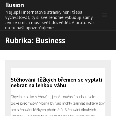
Ilusion
Skip
to
Nejlepší internetové stránky není třeba
content
vychvalovat, ty si své renomé vybudují samy.
Jen se o nich musí svět dozvědět. A proto vás
na tu naši upozorňujeme.
Rubrika:
Business
Stěhování těžkých břemen se vyplatí
nebrat na lehkou váhu
Chystáte se ke stěhování, jehož součástí budou i velmi
těžké předměty? Možná by vás mohly zajímat některé tipy
pro stěhování těžkých předmětů. Stěhování dlouhých