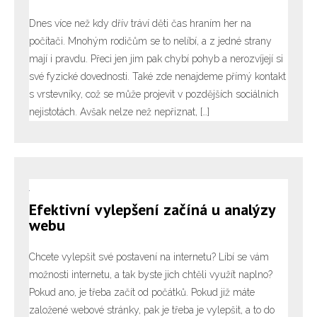
Dnes více než kdy dřív tráví děti čas hraním her na
počítači. Mnohým rodičům se to nelíbí, a z jedné strany
mají i pravdu. Přeci jen jim pak chybí pohyb a nerozvíjejí si
své fyzické dovednosti. Také zde nenajdeme přímý kontakt
s vrstevníky, což se může projevit v pozdějších sociálních
nejistotách. Avšak nelze než nepřiznat, […]
Efektivní vylepšení začíná u analýzy
webu
Chcete vylepšit své postavení na internetu? Líbí se vám
možnosti internetu, a tak byste jich chtěli využít naplno?
Pokud ano, je třeba začít od počátků. Pokud již máte
založené webové stránky, pak je třeba je vylepšit, a to do