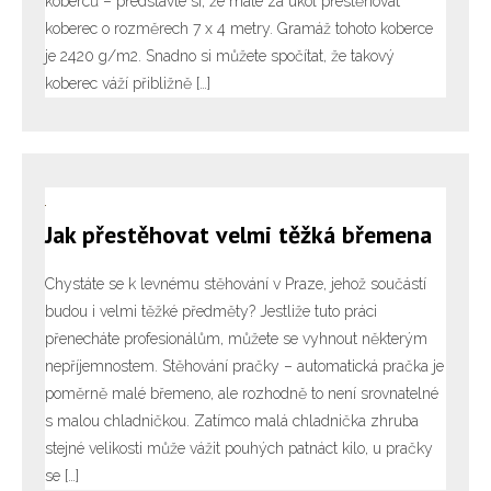
koberců – představte si, že máte za úkol přestěhovat
koberec o rozměrech 7 x 4 metry. Gramáž tohoto koberce
je 2420 g/m2. Snadno si můžete spočítat, že takový
koberec váží přibližně […]
Jak přestěhovat velmi těžká břemena
Chystáte se k levnému stěhování v Praze, jehož součástí
budou i velmi těžké předměty? Jestliže tuto práci
přenecháte profesionálům, můžete se vyhnout některým
nepříjemnostem. Stěhování pračky – automatická pračka je
poměrně malé břemeno, ale rozhodně to není srovnatelné
s malou chladničkou. Zatímco malá chladnička zhruba
stejné velikosti může vážit pouhých patnáct kilo, u pračky
se […]