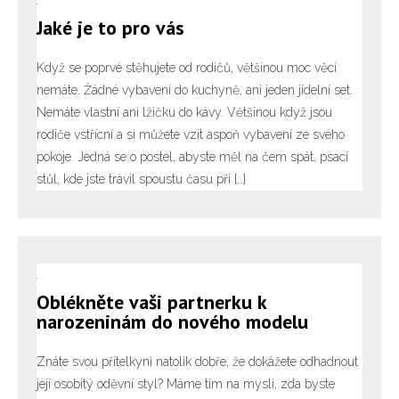
Jaké je to pro vás
Když se poprvé stěhujete od rodičů, většinou moc věcí
nemáte. Žádné vybavení do kuchyně, ani jeden jídelní set.
Nemáte vlastní ani lžičku do kávy. Většinou když jsou
rodiče vstřícní a si můžete vzít aspoň vybavení ze svého
pokoje. Jedná se o postel, abyste měl na čem spát, psací
stůl, kde jste trávil spoustu času při […]
Oblékněte vaši partnerku k
narozeninám do nového modelu
Znáte svou přítelkyni natolik dobře, že dokážete odhadnout
její osobitý oděvní styl? Máme tím na mysli, zda byste