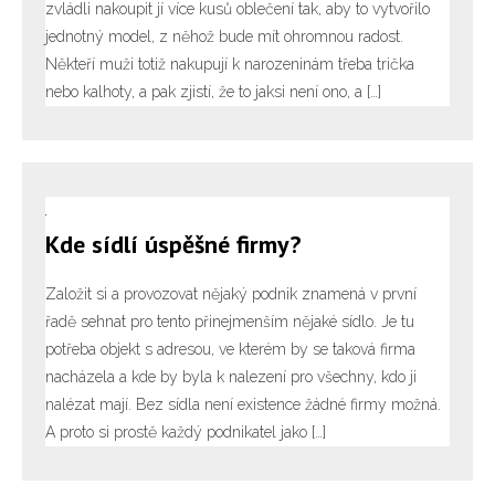
zvládli nakoupit jí více kusů oblečení tak, aby to vytvořilo
jednotný model, z něhož bude mít ohromnou radost.
Někteří muži totiž nakupují k narozeninám třeba trička
nebo kalhoty, a pak zjistí, že to jaksi není ono, a […]
Kde sídlí úspěšné firmy?
Založit si a provozovat nějaký podnik znamená v první
řadě sehnat pro tento přinejmenším nějaké sídlo. Je tu
potřeba objekt s adresou, ve kterém by se taková firma
nacházela a kde by byla k nalezení pro všechny, kdo ji
nalézat mají. Bez sídla není existence žádné firmy možná.
A proto si prostě každý podnikatel jako […]