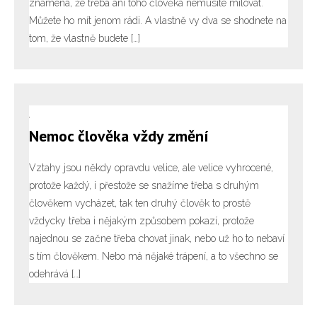
znamená, že třeba ani toho člověka nemusíte milovat.
Můžete ho mít jenom rádi. A vlastně vy dva se shodnete na
tom, že vlastně budete […]
Nemoc člověka vždy změní
Vztahy jsou někdy opravdu velice, ale velice vyhrocené,
protože každý, i přestože se snažíme třeba s druhým
člověkem vycházet, tak ten druhý člověk to prostě
vždycky třeba i nějakým způsobem pokazí, protože
najednou se začne třeba chovat jinak, nebo už ho to nebaví
s tím člověkem. Nebo má nějaké trápení, a to všechno se
odehrává […]