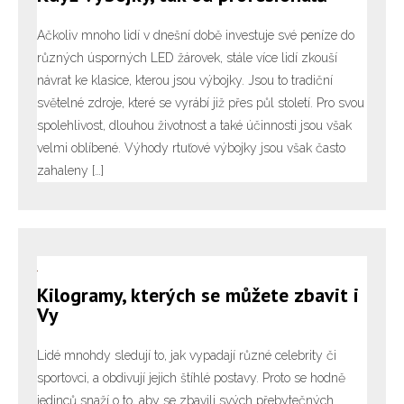
Ačkoliv mnoho lidí v dnešní době investuje své peníze do
různých úsporných LED žárovek, stále více lidí zkouší
návrat ke klasice, kterou jsou výbojky. Jsou to tradiční
světelné zdroje, které se vyrábí již přes půl století. Pro svou
spolehlivost, dlouhou životnost a také účinnosti jsou však
velmi oblíbené. Výhody rtuťové výbojky jsou však často
zahaleny […]
Kilogramy, kterých se můžete zbavit i
Vy
Lidé mnohdy sledují to, jak vypadají různé celebrity či
sportovci, a obdivují jejich štíhlé postavy. Proto se hodně
jedinců snaží o to, aby se zbavili svých přebytečných