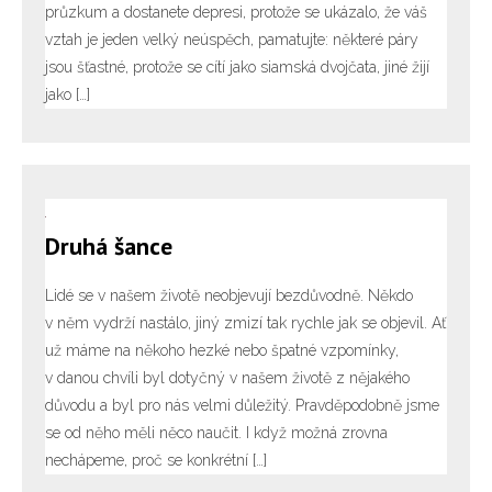
průzkum a dostanete depresi, protože se ukázalo, že váš
vztah je jeden velký neúspěch, pamatujte: některé páry
jsou šťastné, protože se cítí jako siamská dvojčata, jiné žijí
jako […]
Druhá šance
Lidé se v našem životě neobjevují bezdůvodně. Někdo
v něm vydrží nastálo, jiný zmizí tak rychle jak se objevil. Ať
už máme na někoho hezké nebo špatné vzpomínky,
v danou chvíli byl dotyčný v našem životě z nějakého
důvodu a byl pro nás velmi důležitý. Pravděpodobně jsme
se od něho měli něco naučit. I když možná zrovna
nechápeme, proč se konkrétní […]