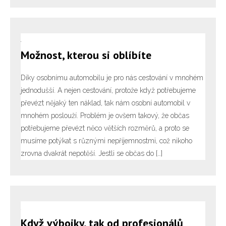
Možnost, kterou si oblíbíte
Díky osobnímu automobilu je pro nás cestování v mnohém
jednodušší. A nejen cestování, protože když potřebujeme
převézt nějaký ten náklad, tak nám osobní automobil v
mnohém poslouží. Problém je ovšem takový, že občas
potřebujeme převézt něco větších rozměrů, a proto se
musíme potýkat s různými nepříjemnostmi, což nikoho
zrovna dvakrát nepotěší. Jestli se občas do […]
Když výbojky, tak od profesionálů