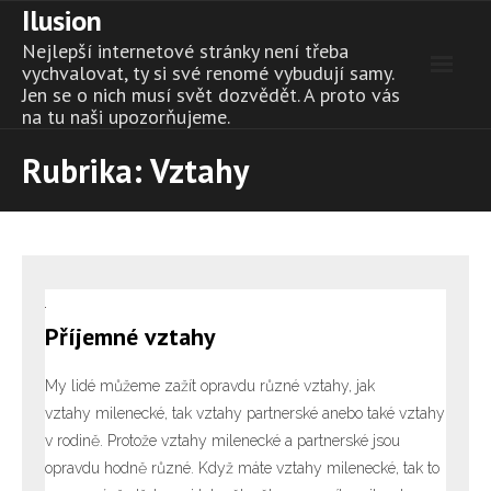
Ilusion
Skip
to
Nejlepší internetové stránky není třeba
content
vychvalovat, ty si své renomé vybudují samy.
Jen se o nich musí svět dozvědět. A proto vás
na tu naši upozorňujeme.
Rubrika:
Vztahy
Příjemné vztahy
My lidé můžeme zažít opravdu různé vztahy, jak
vztahy milenecké, tak vztahy partnerské anebo také vztahy
v rodině. Protože vztahy milenecké a partnerské jsou
opravdu hodně různé. Když máte vztahy milenecké, tak to