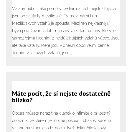
Vztahy neboli také poměry. Jedním z těch nejsložitějších
jsou obzvlášť ty mezilidské. Ty mezi námi lidmi.
Mezilidských vztahů je spousta. Mezi ten nejkrásnější,
bývá považován vztah milostný, ale i ten rodinný, který je
samozřejmě i jedním z nejdůležitějších vztahů vůbec. Jsou
ale také vztahy, které jsou v dnešní době velmi cenné.
Jedním z takových vztahů, jsou […]
Máte pocit, že si nejste dostatečně
blízko?
Občas můžete narazit na článek o intimitě a přiložený
dotazník, ve kterém je možné posoudit blízkost vašeho
vztahu na stupnici od 1 do 10. Než dokončíte takový