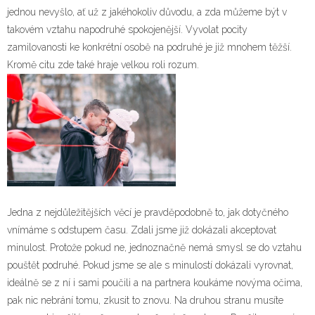
jednou nevyšlo, ať už z jakéhokoliv důvodu, a zda můžeme být v
takovém vztahu napodruhé spokojenější. Vyvolat pocity
zamilovanosti ke konkrétní osobě na podruhé je již mnohem těžší.
Kromě citu zde také hraje velkou roli rozum.
Jedna z nejdůležitějších věcí je pravděpodobně to, jak dotyčného
vnímáme s odstupem času. Zdali jsme již dokázali akceptovat
minulost. Protože pokud ne, jednoznačně nemá smysl se do vztahu
pouštět podruhé. Pokud jsme se ale s minulostí dokázali vyrovnat,
ideálně se z ní i sami poučili a na partnera koukáme novýma očima,
pak nic nebrání tomu, zkusit to znovu. Na druhou stranu musíte