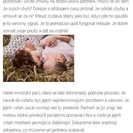
pozorovat i určité změny na straně právě partnera. Poučil se on sám
ze svých chyb? Dokáže s odstupem času přiznat, že udělal chybu a
omluvit se za ni? Pokud zůstává stejný jako byl, když jste ho opustili,
je to varovný signál, že to jednoduše opět fungovat nebude. Je dobré
vnímat svoje pocity a dát na instinkt.
Velké množství párů, které se dali dohromady podruhé přiznalo, že
návrat do vztahu byl jejich nejintenzivnějším prožitkem a zároveň, že
jejich vztah začal rychleji než ty předešlé. Partneři se již znají, tak
mohou klidně přeskočit počáteční poznávací fázi a často je jejich
vztah mnohem pevnější a stabilnější. Dokážeme také snadněji
odhadnou, co můžeme od partnera očekávat.