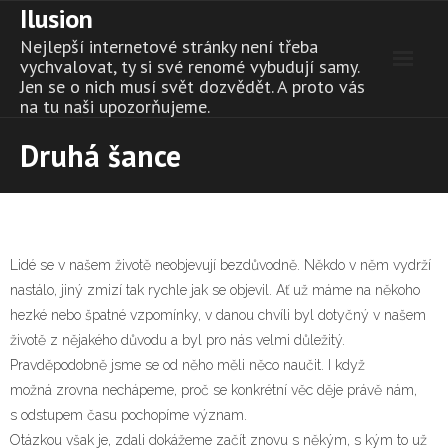
Ilusion
Skip
to
Nejlepší internetové stránky není třeba
content
vychvalovat, ty si své renomé vybudují samy.
Jen se o nich musí svět dozvědět. A proto vás
na tu naši upozorňujeme.
Druhá šance
Lidé se v našem životě neobjevují bezdůvodně. Někdo v něm vydrží
nastálo, jiný zmizí tak rychle jak se objevil. Ať už máme na někoho
hezké nebo špatné vzpomínky, v danou chvíli byl dotyčný v našem
životě z nějakého důvodu a byl pro nás velmi důležitý.
Pravděpodobně jsme se od něho měli něco naučit. I když
možná zrovna nechápeme, proč se konkrétní věc děje právě nám,
s odstupem času pochopíme význam.
Otázkou však je, zdali dokážeme začít znovu s někým, s kým to už