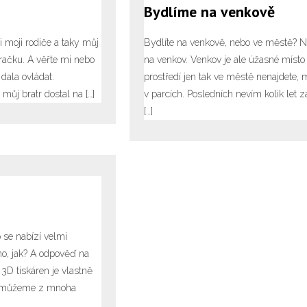
Bydlíme na venkově
i moji rodiče a taky můj
Bydlíte na venkově, nebo ve městě? 
hračku. A věřte mi nebo
na venkov. Venkov je ale úžasné místo k
dala ovládat.
prostředí jen tak ve městě nenajdete, 
můj bratr dostal na […]
v parcích. Posledních nevím kolik let 
[…]
o se nabízí velmi
no, jak? A odpověď na
 3D tiskáren je vlastně
out můžeme z mnoha