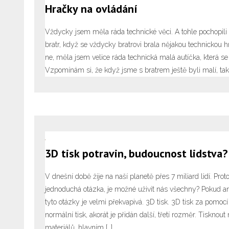
Hračky na ovládání
Vždycky jsem měla ráda technické věci. A tohle pochopili 
bratr, když se vždycky bratrovi brala nějakou technickou 
ne, měla jsem velice ráda technická malá autíčka, která se 
Vzpomínám si, že když jsme s bratrem ještě byli malí, tak 
3D tisk potravin, budoucnost lidstva?
V dnešní době žije na naší planetě přes 7 miliard lidí. Prot
jednoduchá otázka, je možné uživit nás všechny? Pokud a
tyto otázky je velmi překvapivá. 3D tisk. 3D tisk za pomocí
normální tisk, akorát je přidán další, třetí rozměr. Tiskn
materiálů, hlavním […]