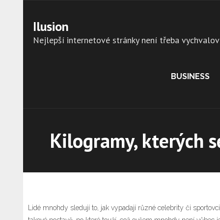
Skip
to
Ilusion
content
Nejlepší internetové stránky není třeba vychvalov
BUSINESS
Kilogramy, kterých s
Lidé mnohdy sledují to, jak vypadají různé celebrity či sportovci