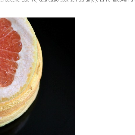
dnoduché. Lidé mají dost často pocit, že hubnutí je jenom o hladovění a 