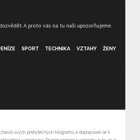
 dozvědět. A proto vás na tu naši upozorňujeme.
PENÍZE
SPORT
TECHNIKA
VZTAHY
ŽENY
 se zbavili svých přebytečných kilogramů a dopracovali se k