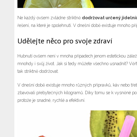
Ne každý ovšem zvládne striktně
dodržovat určený jídelní
řešení, na které je spolehnutí. V dnešní době existuje mnoho
Udělejte něco pro svoje zdraví
Hubnutí ovšem není v mnoha případech jenom estetickou záležito
mnohdy i svůj život. Jak si tedy můžete všechno usnadnit? Věřt
tak striktně dodržovat.
V dnešní době existuje mnoho různých přípravků, káv nebo třeba
zbavovali přebytečných kilogramů. Díky tomu se k vysněné posta
protože je snadné, rychlé a efektivní.