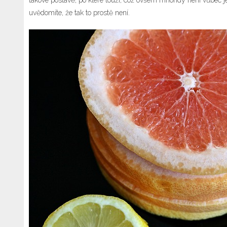
takové postavě, po které touží, což ovšem mnohdy není vůbec je
uvědomíte, že tak to prostě není.