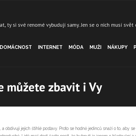
at, ty si své renomé vybudují samy. Jen se o nich musí svět
DOMÁCNOST
INTERNET
MÓDA
MUŽI
NÁKUPY
e můžete zbavit i Vy
, a obdivují jejich štíhlé postavy. Proto se hodně jedinců snaží o to, aby