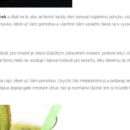
ček
a dbát na to, aby se téměř každý den věnoval nějakému pohybu, což
 přípravků, které už Vám pomohou a všechno Vám usnadní, takže se k vys
stí, pro mnohé je velice důležitým zdravotním krokem, protože když člově
e tomu nebo ne, existuje i takové
hubnutí pro lenochy
, díky kterému se 
 čajů, které už Vám pomohou. Urychlí Váš metabolismus a postarají se o 
vě dopracujete mnohem dříve, než je normálně běžné, tím si můžete být ji