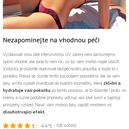
Nezapomínejte na vhodnou péči
Vystavovat svou pleť intenzivnímu UV záření není samozřejmě
úplně vhodné, ale zase to není nic, co by vám mohlo nějak ublížit.
Vždycky je důležité dodržovat bezpečnostní pravidla, a bude to v
pořádku. Pokud se sluníte tímto způsobem pravidelně, tak se vám
taky určitě vyplatí investovat do kvalitní kosmetiky, která
zklidní a
hydratuje
vaši pokožku
po tomto procesu. Je to důležité i proto, že
krémy a různé podobné přípravky udržují vaši pleť svěží a zajišťují
přirozený vzhled. Navíc vám mohou taky zajistit mnohem víc
dlouhotrvající efekt.
4.4/5 - (18 votes)