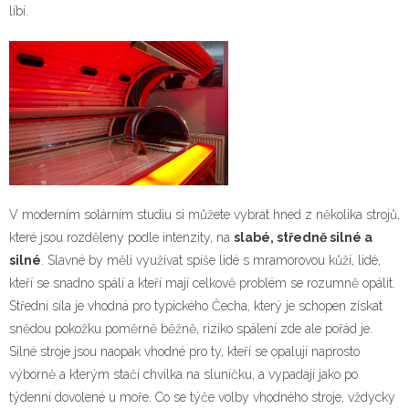
líbí.
V moderním solárním studiu si můžete vybrat hned z několika strojů,
které jsou rozděleny podle intenzity, na
slabé, středně silné a
silné
. Slavné by měli využívat spíše lidé s mramorovou kůží, lidé,
kteří se snadno spálí a kteří mají celkově problém se rozumně opálit.
Střední síla je vhodná pro typického Čecha, který je schopen získat
snědou pokožku poměrně běžně, riziko spálení zde ale pořád je.
Silné stroje jsou naopak vhodné pro ty, kteří se opalují naprosto
výborně a kterým stačí chvilka na sluníčku, a vypadají jako po
týdenní dovolené u moře. Co se týče volby vhodného stroje, vždycky