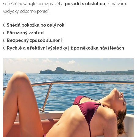
se ještě neváhejte porozprávět a
poradit s obsluhou
, která vám
vždycky odborně poradí.
ü
Snědá pokožka po celý rok
ü
Přirozený vzhled
ü
Bezpečný způsob slunění
ü
Rychlé a efektivní výsledky již po několika návštěvách