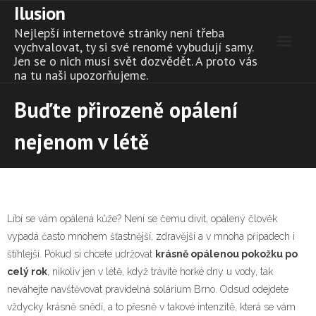
Ilusion
Skip
to
Nejlepší internetové stránky není třeba
content
vychvalovat, ty si své renomé vybudují samy.
Jen se o nich musí svět dozvědět. A proto vás
na tu naši upozorňujeme.
Buďte přirozeně opálení
nejenom v létě
Líbí se vám opálená kůže? Není se čemu divit, opálený člověk
vypadá často mnohem šťastnější, zdravější a v mnoha případech i
štíhlejší. Pokud si chcete udržovat
krásně opálenou pokožku po
celý rok
, nikoliv jen v létě, když trávíte horké dny u vody, tak
neváhejte navštěvovat pravidelná
solárium Brno
. Odsud odejdete
vždycky krásně snědí, a to přesně v takové intenzitě, která se vám