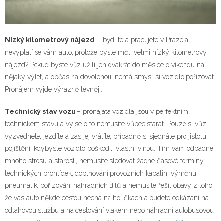
Nízký kilometrový nájezd
– bydlíte a pracujete v Praze a
nevyplatí se vám auto, protože byste měli velmi nízký kilometrový
nájezd? Pokud byste vůz užili jen dvakrát do měsíce o víkendu na
nějaký výlet, a občas na dovolenou, nemá smysl si vozidlo pořizovat.
Pronájem vyjde výrazně levněji.
Technický stav vozu
– pronajatá vozidla jsou v perfektním
technickém stavu a vy se o to nemusíte vůbec starat. Pouze si vůz
vyzvednete, jezdíte a zas jej vrátíte, případně si sjednáte pro jistotu
pojištění, kdybyste vozidlo poškodili vlastní vinou. Tím vám odpadne
mnoho stresu a starostí, nemusíte sledovat žádné časové termíny
technických prohlídek, doplňování provozních kapalin, výměnu
pneumatik, pořizování náhradních dílů a nemusíte řešit obavy z toho,
že vás auto někde cestou nechá na holičkách a budete odkázáni na
odtahovou službu a na cestování vlakem nebo náhradní autobusovou