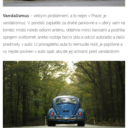
Vandalismus
– velkým problémem, a to nejen v Praze, je
vandalismus. V pondělí zaplatíte za drahé parkovné a v úterý vám na
tomtéž místě někdo odlomí anténu, obtáhne mincí karosérii a postříká
sprejem světlomet, anebo rozbije boční sklo a odcizí autorádio a další
předměty v autě. U pronajatého auta to nemusíte řešit, je pojištěné a
vy nejste povinen v autě spát, abyste jej ochránil před vandalstvím.