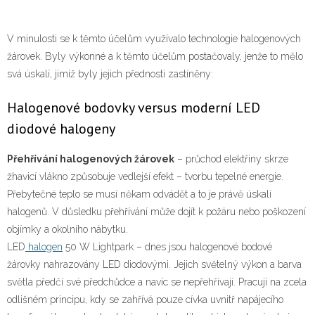
V minulosti se k těmto účelům využívalo technologie halogenových
žárovek. Byly výkonné a k těmto účelům postačovaly, jenže to mělo
svá úskalí, jimiž byly jejich přednosti zastíněny:
Halogenové bodovky versus moderní LED
diodové halogeny
Přehřívání halogenových žárovek
– průchod elektřiny skrze
žhavicí vlákno způsobuje vedlejší efekt – tvorbu tepelné energie.
Přebytečné teplo se musí někam odvádět a to je právě úskalí
halogenů. V důsledku přehřívání může dojít k požáru nebo poškození
objímky a okolního nábytku.
LED
halogen
50 W Lightpark
– dnes jsou halogenové bodové
žárovky nahrazovány LED diodovými. Jejich světelný výkon a barva
světla předčí své předchůdce a navíc se nepřehřívají. Pracují na zcela
odlišném principu, kdy se zahřívá pouze cívka uvnitř napájecího