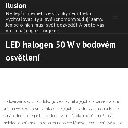
Ilusion
Skip
to
Nejlepší internetové stránky není třeba
content
vychvalovat, ty si své renomé vybudují samy.
Jen se o nich musí svět dozvědět. A proto vás
na tu naši upozorňujeme.
LED halogen 50 W v bodovém
osvětlení
Bodové žárovky zná lidstvo již desítky let a jejich obliba se stabilně
drží na vysoké úrovni vzhledem k jejich zásadní vlastnosti a tou je
nenápadnost, elegantní vzhled a velmi široké rozpětí možností
instalací do různých stropních nebo nástěnných podhledů. Ačkoli je