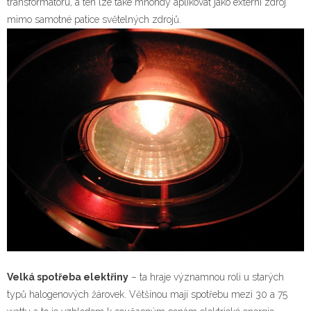
transformátoru, a ten lze také mnohdy aplikovat jako externí zdroj
mimo samotné patice světelných zdrojů.
Velká spotřeba elektřiny
– ta hraje významnou roli u starých
typů halogenových žárovek. Většinou mají spotřebu mezi 30 a 75