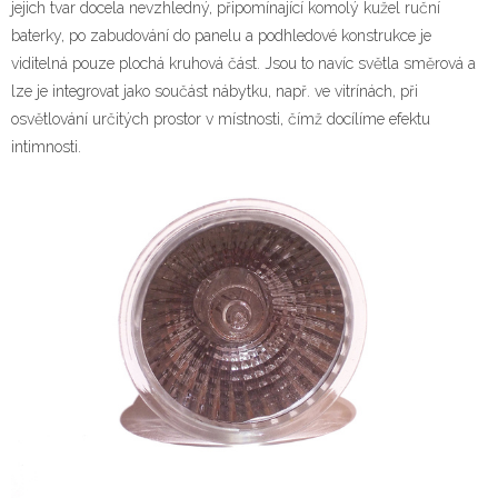
jejich tvar docela nevzhledný, připomínající komolý kužel ruční
baterky, po zabudování do panelu a podhledové konstrukce je
viditelná pouze plochá kruhová část. Jsou to navíc světla směrová a
lze je integrovat jako součást nábytku, např. ve vitrínách, při
osvětlování určitých prostor v místnosti, čímž docílíme efektu
intimnosti.