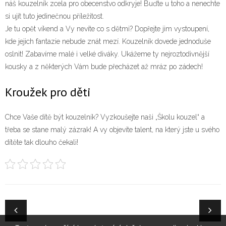
náš kouzelník zcela pro obecenstvo odkryje! Buďte u toho a nenechte
si ujít tuto jedinečnou příležitost.
Je tu opět víkend a Vy nevíte co s dětmi? Dopřejte jim vystoupení,
kde jejich fantazie nebude znát mezí. Kouzelník dovede jednoduše
oslnit! Zabavíme malé i velké diváky. Ukážeme ty nejroztodivnější
kousky a z některých Vám bude přecházet až mráz po zádech!
Kroužek pro děti
Chce Vaše dítě být
kouzelník
? Vyzkoušejte naši „Školu kouzel“ a
třeba se stane malý zázrak! A vy objevíte talent, na který jste u svého
dítěte tak dlouho čekali!