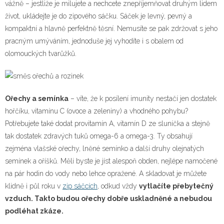
vážně – jestliže je milujete a nechcete znepříjemňovat druhým lidem
život, ukládejte je do zipového sáčku. Sáček je levný, pevný a
kompaktní a hlavně perfektně těsní. Nemusíte se pak zdržovat s jeho
pracným umýváním, jednoduše jej vyhodíte i s obalem od
olomouckých tvarůžků.
Ořechy a semínka
– víte, že k posílení imunity nestačí jen dostatek
hořčíku, vitamínu C (ovoce a zeleniny) a vhodného pohybu?
Potřebujete také dodat provitamín A, vitamín D ze sluníčka a stejně
tak dostatek zdravých tuků omega-6 a omega-3. Ty obsahují
zejména vlašské ořechy, lněné semínko a další druhy olejnatých
semínek a oříšků. Měli byste je jíst alespoň obden, nejlépe namočené
na pár hodin do vody nebo lehce opražené. A skladovat je můžete
klidně i půl roku v
zip sáčcích
, odkud vždy
vytlačíte přebytečný
vzduch. Takto budou ořechy dobře uskladněné a nebudou
podléhat zkáze.