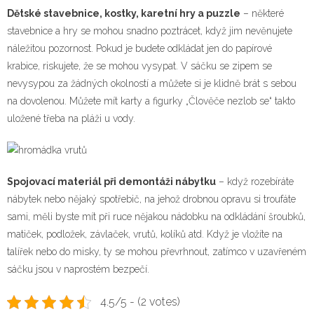
Dětské stavebnice, kostky, karetní hry a puzzle
– některé
stavebnice a hry se mohou snadno poztrácet, když jim nevěnujete
náležitou pozornost. Pokud je budete odkládat jen do papírové
krabice, riskujete, že se mohou vysypat. V sáčku se zipem se
nevysypou za žádných okolností a můžete si je klidně brát s sebou
na dovolenou. Můžete mít karty a figurky „Člověče nezlob se“ takto
uložené třeba na pláži u vody.
Spojovací materiál při demontáži nábytku
– když rozebíráte
nábytek nebo nějaký spotřebič, na jehož drobnou opravu si troufáte
sami, měli byste mít při ruce nějakou nádobku na odkládání šroubků,
matiček, podložek, závlaček, vrutů, kolíků atd. Když je vložíte na
talířek nebo do misky, ty se mohou převrhnout, zatímco v uzavřeném
sáčku jsou v naprostém bezpečí.
4.5/5 - (2 votes)