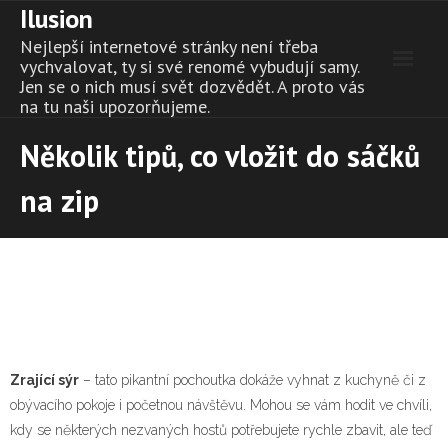
Ilusion
Skip
to
Nejlepší internetové stránky není třeba
content
vychvalovat, ty si své renomé vybudují samy.
Jen se o nich musí svět dozvědět. A proto vás
na tu naši upozorňujeme.
Několik tipů, co vložit do sáčků
na zip
Zrající sýr
– tato pikantní pochoutka dokáže vyhnat z kuchyně či z
obývacího pokoje i početnou návštěvu. Mohou se vám hodit ve chvíli,
kdy se některých nezvaných hostů potřebujete rychle zbavit, ale teď