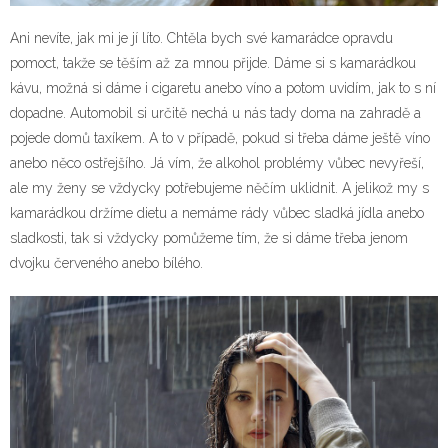
Ani nevíte, jak mi je jí líto. Chtěla bych své kamarádce opravdu
pomoct, takže se těším až za mnou přijde. Dáme si s kamarádkou
kávu, možná si dáme i cigaretu anebo víno a potom uvidím, jak to s ní
dopadne. Automobil si určitě nechá u nás tady doma na zahradě a
pojede domů taxíkem. A to v případě, pokud si třeba dáme ještě víno
anebo něco ostřejšího. Já vím, že alkohol problémy vůbec nevyřeší,
ale my ženy se vždycky potřebujeme něčím uklidnit. A jelikož my s
kamarádkou držíme dietu a nemáme rády vůbec sladká jídla anebo
sladkosti, tak si vždycky pomůžeme tím, že si dáme třeba jenom
dvojku červeného anebo bílého.