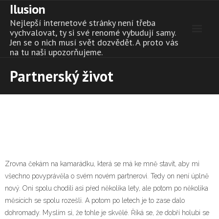
Ilusion
Skip
to
Nejlepší internetové stránky není třeba
content
vychvalovat, ty si své renomé vybudují samy.
Jen se o nich musí svět dozvědět. A proto vás
na tu naši upozorňujeme.
Partnerský život
Zrovna čekám na kamarádku, která se má ke mně stavit, aby mi
všechno povyprávěla o svém novém partnerovi. Tedy on není úplně
nový. Oni spolu chodili asi před několika lety, ale potom po několika
měsících se spolu rozešli. A potom po letech je to zase dalo
dohromady. Myslím si, že tohle je skvělé. Říká se, že dobří holubi se