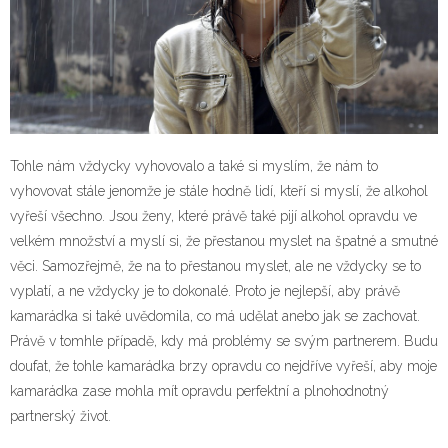
Tohle nám vždycky vyhovovalo a také si myslím, že nám to
vyhovovat stále jenomže je stále hodně lidí, kteří si myslí, že alkohol
vyřeší všechno. Jsou ženy, které právě také pijí alkohol opravdu ve
velkém množství a myslí si, že přestanou myslet na špatné a smutné
věci. Samozřejmě, že na to přestanou myslet, ale ne vždycky se to
vyplatí, a ne vždycky je to dokonalé. Proto je nejlepší, aby právě
kamarádka si také uvědomila, co má udělat anebo jak se zachovat.
Právě v tomhle případě, kdy má problémy se svým partnerem. Budu
doufat, že tohle kamarádka brzy opravdu co nejdříve vyřeší, aby moje
kamarádka zase mohla mít opravdu perfektní a plnohodnotný
partnerský život.