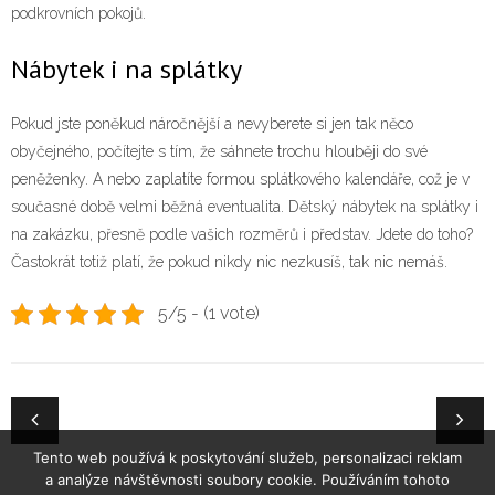
podkrovních pokojů.
Nábytek i na splátky
Pokud jste poněkud náročnější a nevyberete si jen tak něco
obyčejného, počítejte s tím, že sáhnete trochu hlouběji do své
peněženky. A nebo zaplatíte formou splátkového kalendáře, což je v
současné době velmi běžná eventualita. Dětský nábytek na splátky i
na zakázku, přesně podle vašich rozměrů i představ. Jdete do toho?
Častokrát totiž platí, že pokud nikdy nic nezkusíš, tak nic nemáš.
5/5 - (1 vote)
Tento web používá k poskytování služeb, personalizaci reklam
a analýze návštěvnosti soubory cookie. Používáním tohoto