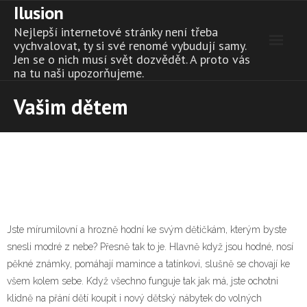
Ilusion
Skip
to
Nejlepší internetové stránky není třeba
content
vychvalovat, ty si své renomé vybudují samy.
Jen se o nich musí svět dozvědět. A proto vás
na tu naši upozorňujeme.
Vašim dětem
Jste mírumilovní a hrozně hodní ke svým dětičkám, kterým byste
snesli modré z nebe? Přesně tak to je. Hlavně když jsou hodné, nosí
pěkné známky, pomáhají mamince a tatínkovi, slušně se chovají ke
všem kolem sebe. Když všechno funguje tak jak má, jste ochotni
klidně na přání dětí koupit i nový
dětský nábytek
do volných