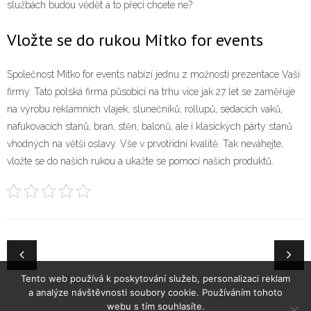
službách budou vědět a to přeci chcete ne?
Vložte se do rukou Mitko for events
Společnost Mitko for events nabízí jednu z možností prezentace Vaší
firmy. Tato polská firma působící na trhu více jak 27 let se zaměřuje
na výrobu
reklamních vlajek
, slunečníků, rollupů, sedacích vaků,
nafukovacích stanů, bran, stěn, balonů, ale i klasických párty stanů
vhodných na větší oslavy. Vše v prvotřídní kvalitě. Tak neváhejte,
vložte se do našich rukou a ukažte se pomocí našich produktů.
Tento web používá k poskytování služeb, personalizaci reklam
a analýze návštěvnosti soubory cookie. Používáním tohoto
webu s tím souhlasíte.