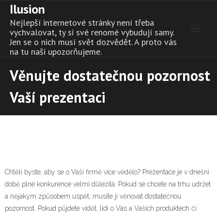
Ilusion
Skip
to
Nejlepší internetové stránky není třeba
content
vychvalovat, ty si své renomé vybudují samy.
Jen se o nich musí svět dozvědět. A proto vás
na tu naši upozorňujeme.
Věnujte dostatečnou pozornost
Vaší prezentaci
Chtěli byste, aby se o Vaší firmě více vědělo? Prezentace je v dnešní
době plné konkurence velmi důležitá. Pokud se chcete na trhu udržet
a nějakým způsobem uspět, musíte ji věnovat dostatečnou
pozornost. Pokud půjdete vidět, lidi o Vás a Vašich produktech či