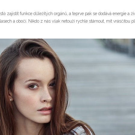
ě zajistit funkce důležitých orgánů, a teprve pak se dodává energie a ž
vlasech a obočí. Nikdo z nás však netouží rychle stárnout, mít vrásčitou 