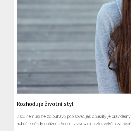
Rozhoduje životní styl
Jistě nemusíme zdlouhavě popisovat, jak důležitý je pravideln
neboť je někdy obtížné zříci se stravovacích zlozvyků a zárove