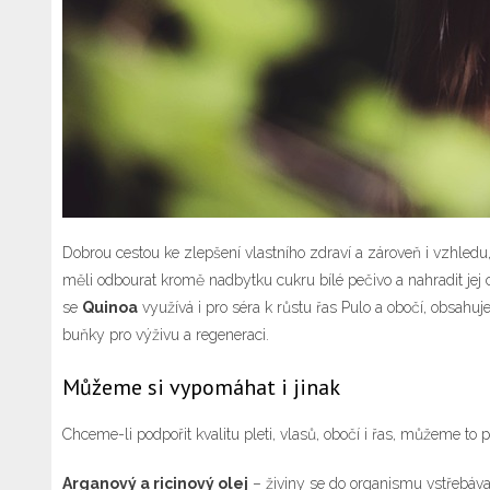
Dobrou cestou ke zlepšení vlastního zdraví a zároveň i vzhledu
měli odbourat kromě nadbytku cukru bílé pečivo a nahradit je
se
Quinoa
využívá i pro séra k
růstu řas Pulo
a obočí, obsahuje
buňky pro výživu a regeneraci.
Můžeme si vypomáhat i jinak
Chceme-li podpořit kvalitu pleti, vlasů, obočí i řas, můžeme to 
Arganový a ricinový olej
– živiny se do organismu vstřebávaj