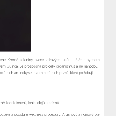
ravené. Kromě zeleniny, ovoce, zdravých tuků a luštěnin bychom
zvem Quinoa. Je prospěšná pro celý organismus a ne náhodou
iálních aminokyselin a minerálních prvků, které potřebují
rmě kondicionérů, tonik, olejů a krémů.
koupele a podobné wellness procedury. Arganový a ricinový olej