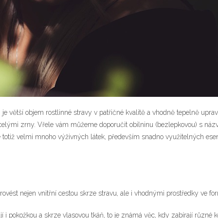
, je větší objem rostlinné stravy v patřičné kvalitě a vhodně tepelně up
j celými zrny. Vřele vám můžeme doporučit obilninu (bezlepkovou) s ná
 totiž velmi mnoho výživných látek, především snadno využitelných esenc
provést nejen vnitřní cestou skrze stravu, ale i vhodnými prostředky ve fo
í i pokožkou a skrze vlasovou tkáň, to je známá věc, kdy zabírají různé 