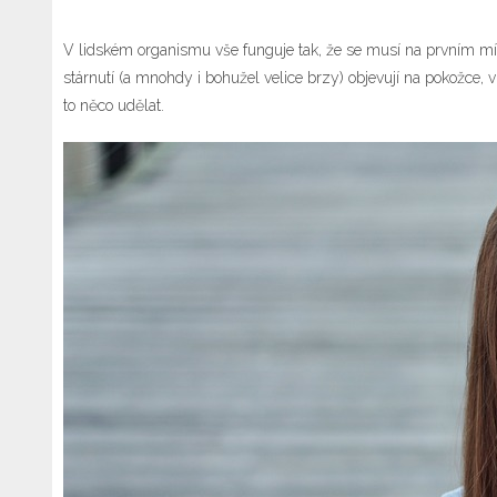
V lidském organismu vše funguje tak, že se musí na prvním míst
stárnutí (a mnohdy i bohužel velice brzy) objevují na pokožce, 
to něco udělat.