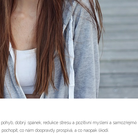
ý pohyb, dobrý spánek, redukce stresu a pozitivní myšlení a samozřejmě
ň pochopit, co nám doopravdy prospívá, a co naopak škodí.