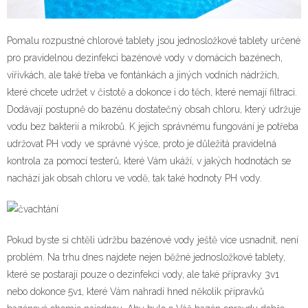
Pomalu rozpustné chlorové tablety jsou jednosložkové tablety určené
pro pravidelnou dezinfekci bazénové vody v domácích bazénech,
vířivkách, ale také třeba ve fontánkách a jiných vodních nádržích,
které chcete udržet v čistotě a dokonce i do těch, které nemají filtraci.
Dodávají postupně do bazénu dostatečný obsah chloru, který udržuje
vodu bez bakterií a mikrobů. K jejich správnému fungování je potřeba
udržovat PH vody ve správné výšce, proto je důležitá pravidelná
kontrola za pomocí testerů, které Vám ukáží, v jakých hodnotách se
nachází jak obsah chloru ve vodě, tak také hodnoty PH vody.
Pokud byste si chtěli údržbu bazénové vody ještě více usnadnit, není
problém. Na trhu dnes najdete nejen běžné jednosložkové tablety,
které se postarají pouze o dezinfekci vody, ale také přípravky 3v1
nebo dokonce 5v1, které Vám nahradí hned několik přípravků