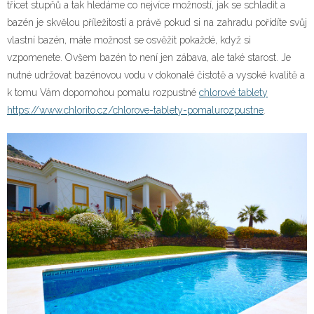
třicet stupňů a tak hledáme co nejvíce možností, jak se schladit a
bazén je skvělou příležitostí a právě pokud si na zahradu pořídíte svůj
vlastní bazén, máte možnost se osvěžit pokaždé, když si
vzpomenete. Ovšem bazén to není jen zábava, ale také starost. Je
nutné udržovat bazénovou vodu v dokonalé čistotě a vysoké kvalitě a
k tomu Vám dopomohou pomalu rozpustné
chlorové tablety
https://www.chlorito.cz/chlorove-tablety-pomalurozpustne
.