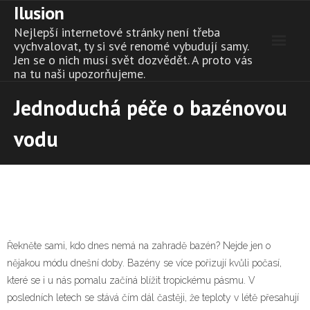
Ilusion
Skip
to
Nejlepší internetové stránky není třeba
content
vychvalovat, ty si své renomé vybudují samy.
Jen se o nich musí svět dozvědět. A proto vás
na tu naši upozorňujeme.
Jednoduchá péče o bazénovou
vodu
Řekněte sami, kdo dnes nemá na zahradě bazén? Nejde jen o
nějakou módu dnešní doby. Bazény se více pořizují kvůli počasí,
které se i u nás pomalu začíná blížit tropickému pásmu. V
posledních letech se stává čím dál častěji, že teploty v létě přesahují