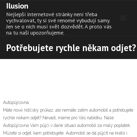
Ilusion
Skip
to
Nejlepší internetové stránky není třeba
content
vychvalovat, ty si své renomé vybudují samy.
Jen se o nich musí svět dozvědět. A proto vás
na tu naši upozorňujeme.
Potřebujete rychle někam odjet?
Autopůjčovna
Máte nově řidičský průkaz, ale nemáte zatím automobil a potřebujete
rychle někam odjet? Nevadí, máme pro Vás nabídku. Naše
Autopůjčovna Vám půjčí v dané situaci automobil za malý poplatek.
Můžete si odjet, kam potřebujete. Automobil se dá půjčit na kratší i