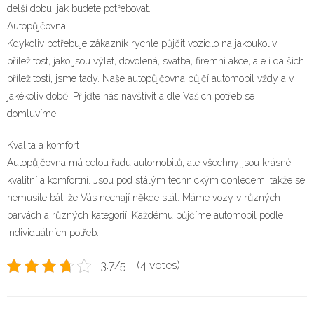
delší dobu, jak budete potřebovat.
Autopůjčovna
Kdykoliv potřebuje zákazník rychle půjčit vozidlo na jakoukoliv
příležitost, jako jsou výlet, dovolená, svatba, firemní akce, ale i dalších
příležitostí, jsme tady. Naše
autopůjčovna
půjčí automobil vždy a v
jakékoliv době. Přijďte nás navštívit a dle Vašich potřeb se
domluvíme.
Kvalita a komfort
Autopůjčovna má celou řadu automobilů, ale všechny jsou krásné,
kvalitní a komfortní. Jsou pod stálým technickým dohledem, takže se
nemusíte bát, že Vás nechají někde stát. Máme vozy v různých
barvách a různých kategorií. Každému půjčíme automobil podle
individuálních potřeb.
3.7/5 - (4 votes)