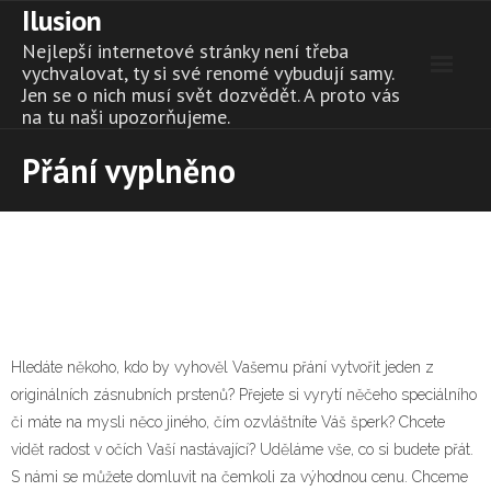
Ilusion
Skip
to
Nejlepší internetové stránky není třeba
content
vychvalovat, ty si své renomé vybudují samy.
Jen se o nich musí svět dozvědět. A proto vás
na tu naši upozorňujeme.
Přání vyplněno
Hledáte někoho, kdo by vyhověl Vašemu přání vytvořit jeden z
originálních
zásnubních prstenů
? Přejete si vyrytí něčeho speciálního
či máte na mysli něco jiného, čím ozvláštníte Váš šperk? Chcete
vidět radost v očích Vaší nastávající? Uděláme vše, co si budete přát.
S námi se můžete domluvit na čemkoli za výhodnou cenu. Chceme