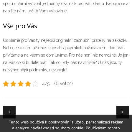
spolu s Vámi vytvořit jedinečný okamžik pro Vaši dámu. Nebojte se a
napište nám, určitě Vám vyhovíme!
Vše pro Vás
Uděláme pro Vás ty nejlepší originální zásnubní prsteny na zakázku.
Nebojte se nám už dnes napsat s jakýmkoli požadavkem. Rádi Vás
přivítáme a na všem se domluvíme. Pro nás není nic nemožné. Je jen
na Vás co si budete přát. Tak co, kdy nás navštívíte? U nás jsou ty
nejvýhodnější podmínky, neváhejte!
4/5 - (6 votes)
Tento web používá k poskytování služeb, personalizaci reklam
a analýze návštěvnosti soubory cookie. Používáním tohoto