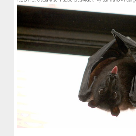
roztomile. Ostatně se můžete přesvědčit i vy sami a to v naší gal