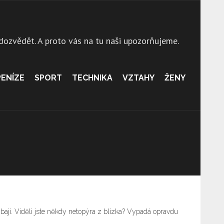
 dozvědět. A proto vás na tu naši upozorňujeme.
PENÍZE
SPORT
TECHNIKA
VZTAHY
ŽENY
ýbají. Viděli jste někdy netopýra z blízka? Vypadá opravdu