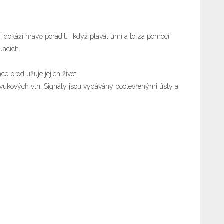
 dokáží hravě poradit. I když plavat umí a to za pomocí
uacích.
e prodlužuje jejich život.
razvukových vln. Signály jsou vydávány pootevřenými ústy a