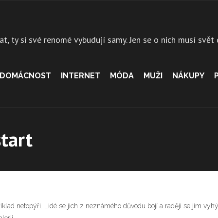
at, ty si své renomé vybudují samy. Jen se o nich musí svět
DOMÁCNOST
INTERNET
MÓDA
MUŽI
NÁKUPY
tart
íklad netopýři. Lidé se jich z neznámého důvodu bojí a raději se jim vyh