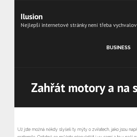
Skip
to
Ilusion
content
Nejlepší internetové stránky není třeba vychvalov
BUSINESS
Zahřát motory a na s
Už jste možná někdy slyšeli ty mýty o zvířatech, jako jsou např