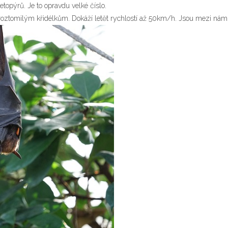
topýrů. Je to opravdu velké číslo.
ým roztomilým křidélkům. Dokáží letět rychlostí až 50km/h. Jsou mezi námi