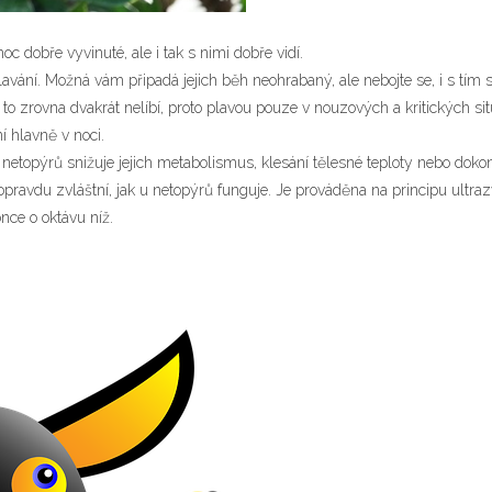
moc dobře vyvinuté, ale i tak s nimi dobře vidí.
vání. Možná vám připadá jejich běh neohrabaný, ale nebojte se, i s tím si
m to zrovna dvakrát nelíbí, proto plavou pouze v nouzových a kritických sit
í hlavně v noci.
netopýrů snižuje jejich metabolismus, klesání tělesné teploty nebo dokonc
e opravdu zvláštní, jak u netopýrů funguje. Je prováděna na principu ult
nce o oktávu níž.