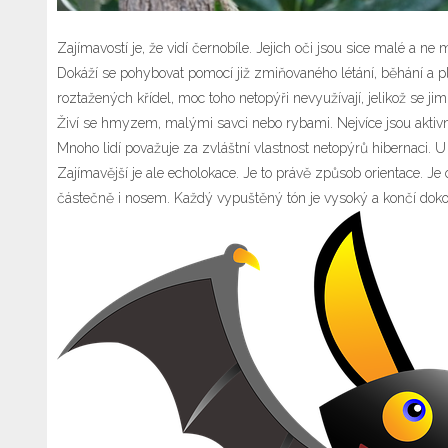
Zajímavostí je, že vidí černobíle. Jejich oči jsou sice malé a ne 
Dokáží se pohybovat pomocí již zmiňovaného létání, běhání a pla
roztažených křídel, moc toho netopýři nevyužívají, jelikož se ji
Živí se hmyzem, malými savci nebo rybami. Nejvíce jsou aktivn
Mnoho lidí považuje za zvláštní vlastnost netopýrů hibernaci. U 
Zajímavější je ale echolokace. Je to právě způsob orientace. J
částečně i nosem. Každý vypuštěný tón je vysoký a končí doko