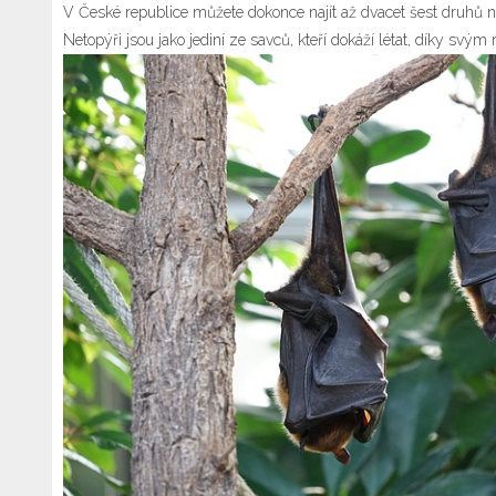
V České republice můžete dokonce najít až dvacet šest druhů ne
Netopýři jsou jako jediní ze savců, kteří dokáží létat, díky sv