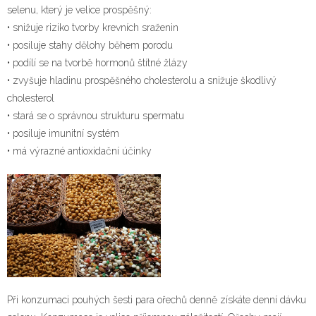
selenu, který je velice prospěšný:
• snižuje riziko tvorby krevních sraženin
• posiluje stahy dělohy během porodu
• podílí se na tvorbě hormonů štítné žlázy
• zvyšuje hladinu prospěšného cholesterolu a snižuje škodlivý
cholesterol
• stará se o správnou strukturu spermatu
• posiluje imunitní systém
• má výrazné antioxidační účinky
Při konzumaci pouhých šesti para ořechů denně získáte denní dávku