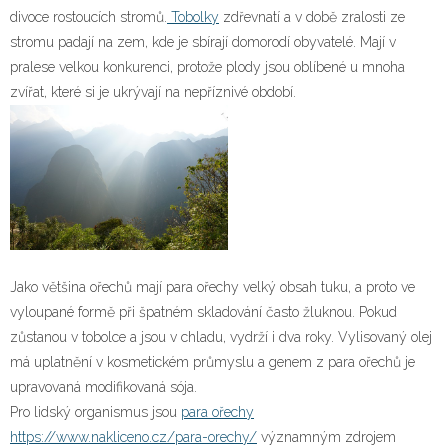
divoce rostoucích stromů.
Tobolky
zdřevnatí a v době zralosti ze
stromu padají na zem, kde je sbírají domorodí obyvatelé. Mají v
pralese velkou konkurenci, protože plody jsou oblíbené u mnoha
zvířat, které si je ukrývají na nepříznivé období.
Jako většina ořechů mají para ořechy velký obsah tuku, a proto ve
vyloupané formě při špatném skladování často žluknou. Pokud
zůstanou v tobolce a jsou v chladu, vydrží i dva roky. Vylisovaný olej
má uplatnění v kosmetickém průmyslu a genem z para ořechů je
upravovaná modifikovaná sója.
Pro lidský organismus jsou
para ořechy
https://www.nakliceno.cz/para-orechy/
významným zdrojem