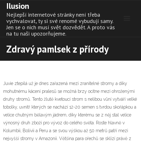
Ilusion
Skip
to
Nejlepší internetové stránky není třeba
content
vychvalovat, ty si své renomé vybudují samy.
Jen se o nich musí svět dozvědět. A proto vás
na tu naši upozorňujeme.
Zdravý pamlsek z přírody
Juvie ztepilá už je dnes zařazená mezi zranitelné stromy a díky
mohutnému kácení pralesů se možná brzy ocitne mezi ohroženými
druhy stromů. Tento žlutě kvetoucí strom s nelibou vůní vytváří velké
tobolky, uvnitř kterých se nachází 12-20 semen s tvrdou skořápkou a
velice chutným bělavým jádrem, díky kterému se z něj stal velice
výnosný druh zboží pro vývoz do celého světa. Roste hlavně v
Kolumbii, Bolívii a Peru a se svou výškou až 50 metrů patří mezi
nejvyšší stromy v Amazonii. Většina para ořechů se sklízí právě z