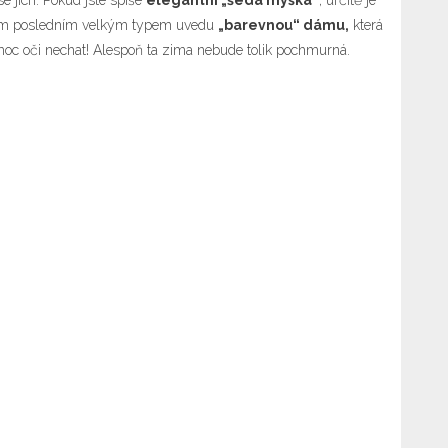
e jich. Pokud jste spíše
elegantní „šedá myška“
, určitě je
kovým posledním velkým typem uvedu
„barevnou“ dámu,
která
moc oči nechat! Alespoň ta zima nebude tolik pochmurná.