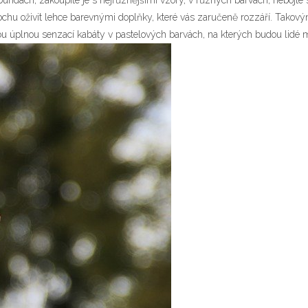
undách, zakoupíte je s nejrůznějšími vzory, v různých barvách, nebojte s
trochu oživit lehce barevnými doplňky, které vás zaručeně rozzáří. Ta
ou úplnou senzací kabáty v pastelových barvách, na kterých budou lidé 