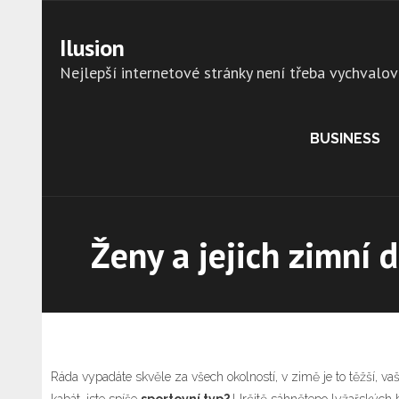
Skip
to
Ilusion
content
Nejlepší internetové stránky není třeba vychvalov
BUSINESS
Ženy a jejich zimní 
Ráda vypadáte skvěle za všech okolností, v zimě je to těžší, va