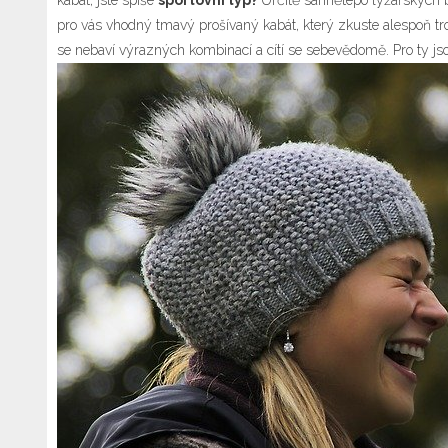
kabát, jste spíše
sportovní typ?
Určitě sáhnětepo lyžařských b
pro vás vhodný tmavý prošívaný kabát, který zkuste alespoň 
se nebaví výrazných kombinací a cítí se sebevědomě. Pro ty js