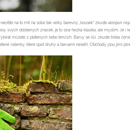
 necítíte na to mít na sobě tak velký barevný „kousek“ zkuste alespoň n
pisy svých oblíbených značek, je to sice hezká klasika, ale myslím, že 
bírat můžete z pletených nebo tenčích. Barvy se liší, zkuste třeba červ
tené čelenky, které opět druhy a barvami nešetří. Obchody jsou jimi plné 