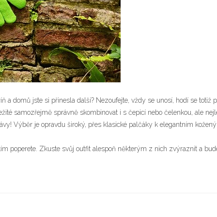
íň a domů jste si přinesla další? Nezoufejte, vždy se unosí, hodí se totiž 
ežité samozřejmě správně skombinovat i s čepicí nebo čelenkou, ale nejlép
ávy! Výběr je opravdu široký, přes klasické palčáky k elegantním kožen
tím poperete. Zkuste svůj outfit alespoň některým z nich zvýraznit a budet