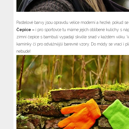
Pastelové barvy jsou opravdu velice moderní a hezké, pokud se
Čepice –
i pro sportovce tu máme jejich oblíbené kulichy s ná
zimní čepice s bambulí vypadají skvěle snad v každém věku. Vy
kamínky čí pro odvážnější barevné vzory. Do módy se vrací i ple
nebude!