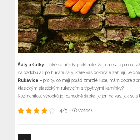
Šály a šátky –
také se někdy proklínáte, že jich máte plnou skř
na ozdobu až po huňaté šály, které vás dokonale zahřejí, Je důl
Rukavice –
pro ty, co mají pořád zmrzlé ruce, mám dobré zpr
klasickým elastickým rukavicím s třpytivými kamínky?
Rozmanitost výrobků je rozhodně široká, je jen na vás, jak se s 
4/5 - (8 votes)