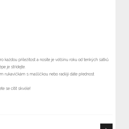
pro každou příležitost a nosíte je většinu roku od tenkých šátků
e je střídejte.
ým rukavičkám s mašličkou nebo raději dáte přednost
e se cítit skvěle!