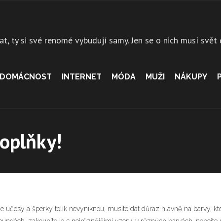
at, ty si své renomé vybudují samy. Jen se o nich musí svět
DOMÁCNOST
INTERNET
MÓDA
MUŽI
NÁKUPY
doplňky!
še účesy a šperky tolik nevyniknou, musíte dát důraz hlavně na barvy, kt