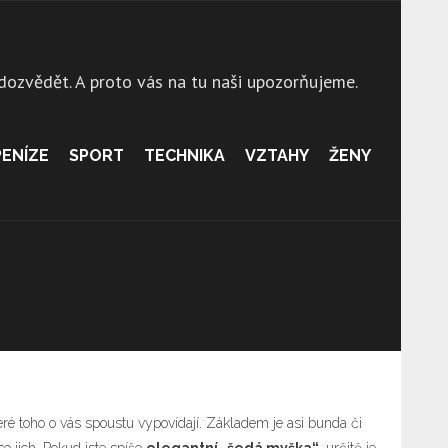
 dozvědět. A proto vás na tu naši upozorňujeme.
PENÍZE
SPORT
TECHNIKA
VZTAHY
ŽENY
eré toho o vás spoustu vypovídají. Základem je asi bunda či