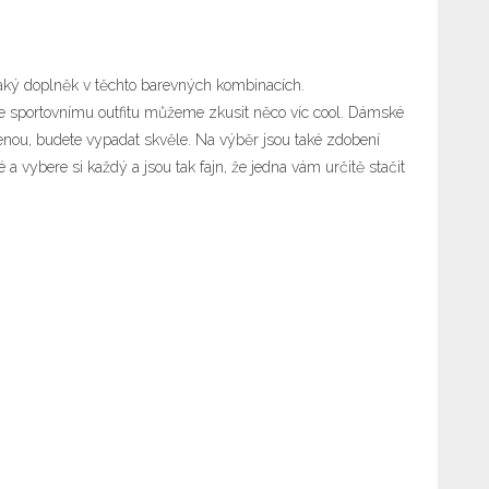
ějaký doplněk v těchto barevných kombinacích.
i ke sportovnímu outfitu můžeme zkusit něco víc cool. Dámské
enou, budete vypadat skvěle. Na výběr jsou také zdobení
a vybere si každý a jsou tak fajn, že jedna vám určitě stačit