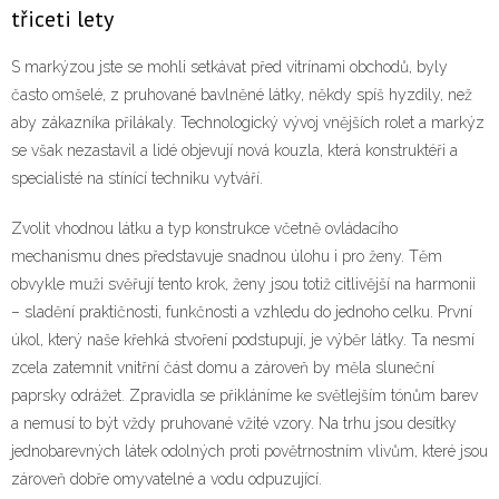
třiceti lety
S markýzou jste se mohli setkávat před vitrínami obchodů, byly
často omšelé, z pruhované bavlněné látky, někdy spíš hyzdily, než
aby zákazníka přilákaly. Technologický vývoj vnějších rolet a markýz
se však nezastavil a lidé objevují nová kouzla, která konstruktéři a
specialisté na stínící techniku vytváří.
Zvolit vhodnou látku a typ konstrukce včetně ovládacího
mechanismu dnes představuje snadnou úlohu i pro ženy. Těm
obvykle muži svěřují tento krok, ženy jsou totiž citlivější na harmonii
– sladění praktičnosti, funkčnosti a vzhledu do jednoho celku. První
úkol, který naše křehká stvoření podstupují, je výběr látky. Ta nesmí
zcela zatemnit vnitřní část domu a zároveň by měla sluneční
paprsky odrážet. Zpravidla se přikláníme ke světlejším tónům barev
a nemusí to být vždy pruhované vžité vzory. Na trhu jsou desítky
jednobarevných látek odolných proti povětrnostním vlivům, které jsou
zároveň dobře omyvatelné a vodu odpuzující.