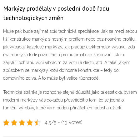
Markýzy prodělaly v poslední době řadu
technologických změn
Muže pak bude zajímat spíš technická specifikace: Jak se mezi sebou
liší konstrukce markýz s nosným profilem nebo bez nosného profilu,
jak vypadají kazetové markýzy, jak pracuje elektromotor výsuvu, zda
má markýza k dispozici čidla pro automatické zasouvání, která
zajišťují ochranu vůči vibracím za větru a deště, atd. A také, jakým
způsobem se markýzy kotví do nosné konstrukce – tedy do
domovního zdiva. A to může být velice různorodé.
Technická stránka je rozhodně stejně důležitá jako ta estetická, ovšem
moderní markýzy vás dokážou přesvědčit o tom, že se jedná o
funkční výrobky, které vám budou přinášet jen radost a užitek.
4.5/5 - (13 votes)