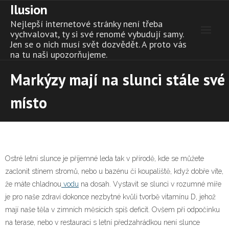
Ilusion
Skip
to
Nejlepší internetové stránky není třeba
content
vychvalovat, ty si své renomé vybudují samy.
Jen se o nich musí svět dozvědět. A proto vás
na tu naši upozorňujeme.
Markýzy mají na slunci stále své
místo
Ostré letní slunce je příjemné leda tak v přírodě, kde se můžete
zaclonit stínem stromů, nebo u bazénu či koupaliště, když dobře víte,
že máte chladnou
vodu
na dosah. Vystavit se slunci v rozumné míře
je pro naše zdraví dokonce nezbytné kvůli tvorbě vitamínu D, jehož
mají naše těla v zimních měsících spíš deficit. Ovšem při odpočinku
na terase, nebo v restauraci s letní předzahrádkou není slunce