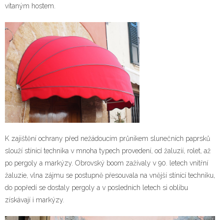
vítaným hostem.
K zajištění ochrany před nežádoucím průnikem slunečních paprsků
slouží stínící technika v mnoha typech provedení, od žaluzií, rolet, až
po pergoly a markýzy. Obrovský boom zažívaly v 90. letech vnitřní
žaluzie, vlna zájmu se postupně přesouvala na vnější stínící techniku,
do popředí se dostaly pergoly a v posledních letech si oblibu
získávají i
markýzy
.