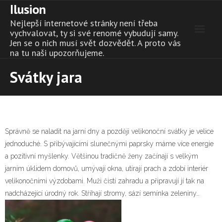
Ilusion
Skip
to
Nejlepší internetové stránky není třeba
content
vychvalovat, ty si své renomé vybudují samy.
Jen se o nich musí svět dozvědět. A proto vás
na tu naši upozorňujeme.
Svátky jara
Správně se naladit na jarní dny a později velikonoční svátky je velice
jednoduché. S přibývajícími slunečnými paprsky máme více energie
a pozitivní myšlenky. Většinou tradičně ženy začínají s velkým
jarním úklidem domovů, umývají okna, utírají prach a zdobí interiér
velikonočními výzdobami. Muži čistí zahradu a připravují jí tak na
nadcházející úrodný rok. Stříhají stromy, sází semínka zeleniny…