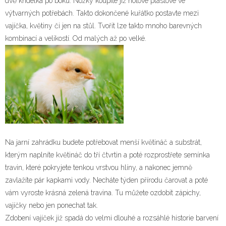
dvě křidélka po boku. Nožky koupíte již hotové plastové ve
výtvarných potřebách. Takto dokončené kuřátko postavte mezi
vajíčka, květiny či jen na stůl. Tvořit lze takto mnoho barevných
kombinací a velikostí. Od malých až po velké.
Na jarní zahrádku budete potřebovat menší květináč a substrát,
kterým naplníte květináč do tří čtvrtin a poté rozprostřete semínka
travin, které pokryjete tenkou vrstvou hlíny, a nakonec jemně
zavlažíte pár kapkami vody. Necháte týden přírodu čarovat a poté
vám vyroste krásná zelená travina. Tu můžete ozdobit zápichy,
vajíčky nebo jen ponechat tak.
Zdobení vajíček již spadá do velmi dlouhé a rozsáhlé historie barvení