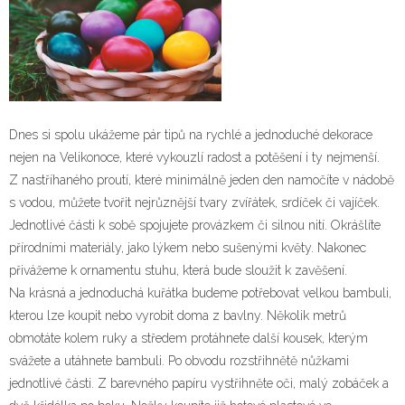
Dnes si spolu ukážeme pár tipů na rychlé a jednoduché dekorace
nejen na Velikonoce, které vykouzlí radost a potěšení i ty nejmenší.
Z nastříhaného proutí, které minimálně jeden den namočíte v nádobě
s vodou, můžete tvořit nejrůznější tvary zvířátek, srdíček či vajíček.
Jednotlivé části k sobě spojujete provázkem či silnou nití. Okrášlíte
přírodními materiály, jako lýkem nebo sušenými květy. Nakonec
přivážeme k ornamentu stuhu, která bude sloužit k zavěšení.
Na krásná a jednoduchá kuřátka budeme potřebovat velkou bambuli,
kterou lze koupit nebo vyrobit doma z bavlny. Několik metrů
obmotáte kolem ruky a středem protáhnete další kousek, kterým
svážete a utáhnete bambuli. Po obvodu rozstřihnětě nůžkami
jednotlivé části. Z barevného papíru vystřihněte oči, malý zobáček a