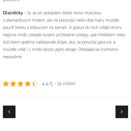
Dlaždičky
– ty se při pokládání dobře řežou řezačkou
s diamantovým hrotem, ale na přesnější nebo oblé tvary můžete
použít flexku s kotoučem na kámen. A pokud do nich vrtáte otvory,
nejprve místo zalepte kusem průhledné izolepy, pak hřebíkem nebo
důlčíkem opatrně naklepněte důlek, aby se porušila glazura, a
můžete vrtat i v místě blízko jejího okraje. Obkladačka rozhodně
nepraskne.
4.4/5 - (9 votes)