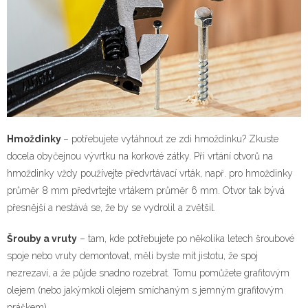
Hmoždinky
– potřebujete vytáhnout ze zdi hmoždinku? Zkuste
docela obyčejnou vývrtku na korkové zátky. Při vrtání otvorů na
hmoždinky vždy používejte předvrtávací vrták, např. pro hmoždinky
průměr 8 mm předvrtejte vrtákem průměr 6 mm. Otvor tak bývá
přesnější a nestává se, že by se vydrolil a zvětšil.
Šrouby a vruty
– tam, kde potřebujete po několika letech šroubové
spoje nebo vruty demontovat, měli byste mít jistotu, že spoj
nezrezaví, a že půjde snadno rozebrat. Tomu pomůžete grafitovým
olejem (nebo jakýmkoli olejem smíchaným s jemným grafitovým
práškem).