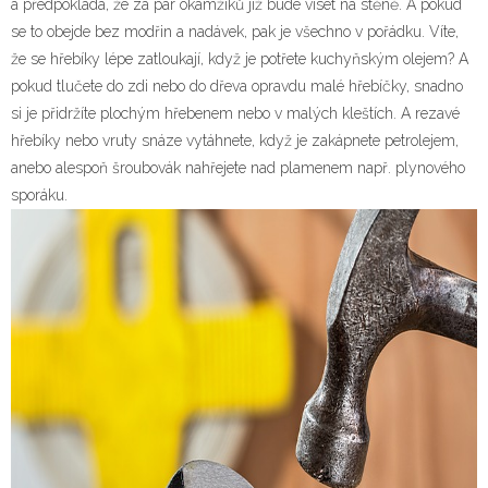
a předpokládá, že za pár okamžiků již bude viset na stěně. A pokud
se to obejde bez modřin a nadávek, pak je všechno v pořádku. Víte,
že se hřebíky lépe zatloukají, když je potřete kuchyňským olejem? A
pokud tlučete do zdi nebo do dřeva opravdu malé hřebíčky, snadno
si je přidržíte plochým hřebenem nebo v malých kleštích. A rezavé
hřebíky nebo vruty snáze vytáhnete, když je zakápnete petrolejem,
anebo alespoň šroubovák nahřejete nad plamenem např. plynového
sporáku.