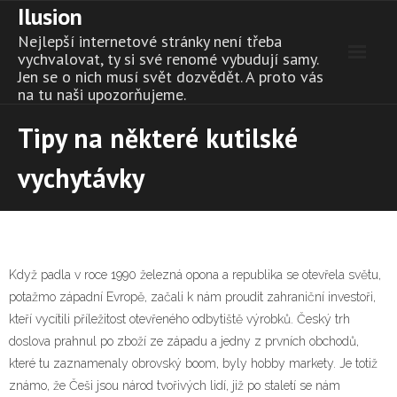
Ilusion
Skip
to
Nejlepší internetové stránky není třeba
content
vychvalovat, ty si své renomé vybudují samy.
Jen se o nich musí svět dozvědět. A proto vás
na tu naši upozorňujeme.
Tipy na některé kutilské
vychytávky
Když padla v roce 1990 železná opona a republika se otevřela světu,
potažmo západní Evropě, začali k nám proudit zahraniční investoři,
kteří vycítili příležitost otevřeného odbytiště výrobků. Český trh
doslova prahnul po zboží ze západu a jedny z prvních obchodů,
které tu zaznamenaly obrovský boom, byly hobby markety. Je totiž
známo, že Češi jsou národ tvořivých lidí, již po staletí se nám