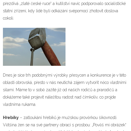
přezdívá „zlaté české ruce“ a kutilství navíc podporovalo socialistické
státní zřízení, kdy lidé byli odkázáni svépomocí zhotovit doslova
cokoli.
Dnes je sice trh podobnými výrobky přesycen a konkurence je v této
oblasti obrovská, přesto v nás neutichá zájem vytvořit něco vlastními
silami. Máme to v sobě zažité již od našich rodičů a prarodičů a
dokážeme také projevit náležitou radost nad čímkoliv, co projde
vlastníma rukama.
Hřebíky
– zatloukání hřebíků je mužskou prověrkou šikovnosti.
Většina žen se na své partnery obrací s prosbou: „Pověš mi obrázek“