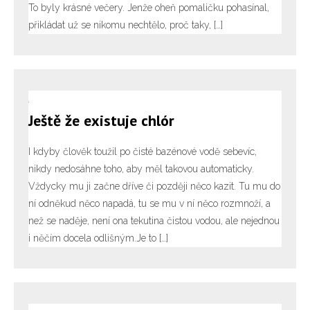
To byly krásné večery. Jenže oheň pomaličku pohasínal,
přikládat už se nikomu nechtělo, proč taky, […]
Ještě že existuje chlór
I kdyby člověk toužil po čisté bazénové vodě sebevíc,
nikdy nedosáhne toho, aby měl takovou automaticky.
Vždycky mu ji začne dříve či později něco kazit. Tu mu do
ní odněkud něco napadá, tu se mu v ní něco rozmnoží, a
než se naděje, není ona tekutina čistou vodou, ale nejednou
i něčím docela odlišným.Je to […]