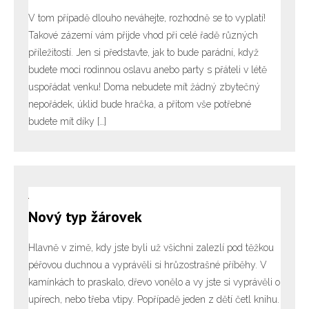
V tom případě dlouho neváhejte, rozhodně se to vyplatí!
Takové zázemí vám přijde vhod při celé řadě různých
příležitostí. Jen si představte, jak to bude parádní, když
budete moci rodinnou oslavu anebo party s přáteli v létě
uspořádat venku! Doma nebudete mít žádný zbytečný
nepořádek, úklid bude hračka, a přitom vše potřebné
budete mít díky […]
Nový typ žárovek
Hlavně v zimě, kdy jste byli už všichni zalezlí pod těžkou
péřovou duchnou a vyprávěli si hrůzostrašné příběhy. V
kamínkách to praskalo, dřevo vonělo a vy jste si vyprávěli o
upírech, nebo třeba vtipy. Popřípadě jeden z dětí četl knihu.