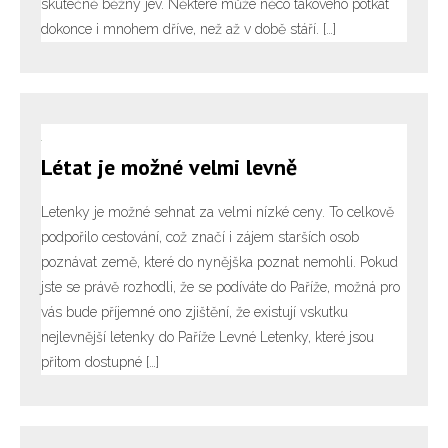
skutečně běžný jev. Některé může něco takového potkat
dokonce i mnohem dříve, než až v době stáří. […]
Létat je možné velmi levně
Letenky je možné sehnat za velmi nízké ceny. To celkově
podpořilo cestování, což značí i zájem starších osob
poznávat země, které do nynějška poznat nemohli. Pokud
jste se právě rozhodli, že se podíváte do Paříže, možná pro
vás bude příjemné ono zjištění, že existují vskutku
nejlevnější letenky do Paříže Levné Letenky, které jsou
přitom dostupné […]