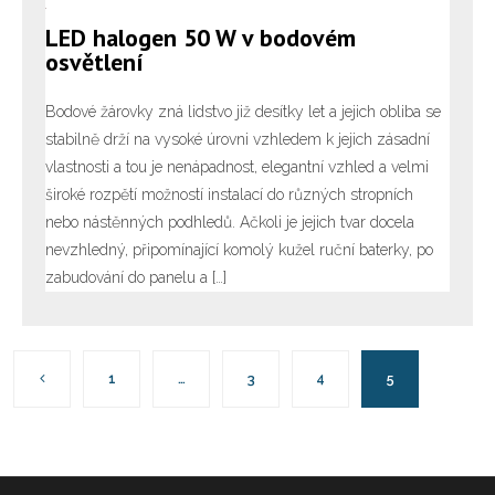
LED halogen 50 W v bodovém
osvětlení
Bodové žárovky zná lidstvo již desítky let a jejich obliba se
stabilně drží na vysoké úrovni vzhledem k jejich zásadní
vlastnosti a tou je nenápadnost, elegantní vzhled a velmi
široké rozpětí možností instalací do různých stropních
nebo nástěnných podhledů. Ačkoli je jejich tvar docela
nevzhledný, připomínající komolý kužel ruční baterky, po
zabudování do panelu a […]
1
…
3
4
5